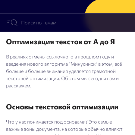
Блог
SEO продвижение
Оптимизация текстов от А до Я
Попробовать бесплатно
Войти
В реалиях отмены ссылочного в прошлом году и
введения нового алгоритма “Минусинск” в этом, всё
больше и больше внимания уделяется грамотной
текстовой оптимизации. Об этом мы сегодня вам и
расскажем.
Основы текстовой оптимизации
Что у нас понимается под основами? Это самые
важные зоны документа, на которые обычно влияют