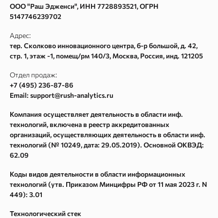
ООО "Раш Эдженси", ИНН 7728893521, ОГРН
Политика конфиденциальности
Кластеризация
5147746239702
Пользовательское соглашение
Сбор поисковых подсказок
Адрес:
Согласие на обработку персональных данных
Частотности ключевых слов Google Adwords
тер. Сколково инновационного центра, б-р большой, д. 42,
стр. 1, этаж -1, помещ/рм 140/3
,
Москва
, Россия, инд.
121205
Согласие на получение рекламных и информационных
Текстовый анализатор
рассылок
Сайт аудит
Отдел продаж:
Карта сайта
+7 (495) 236-87-86
Метасканер
Email: support@rush-analytics.ru
Поиск в Webarchive
Компания осуществляет деятельность в области инф.
Массовая проверка Whois
технологий, включена в реестр аккредитованных
Поиск спама в Webarchive
организаций, осуществляющих деятельность в области инф.
технологий (№ 10249, дата: 29.05.2019). Основной ОКВЭД:
Параметры ссылок
62.09
Спам в ссылках
Коды видов деятельности в области информационных
Восстановление из Webarchive
технологий (утв. Приказом Минцифры РФ от 11 мая 2023 г. N
449): 3.01
Технологический стек