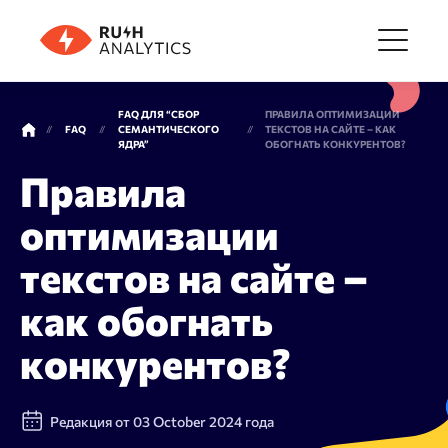
Меню
FAQ ДЛЯ “СБОР
ПРАВИЛА ОПТИМИЗАЦИИ
FAQ
СЕМАНТИЧЕСКОГО
ТЕКСТОВ НА САЙТЕ – КАК
ЯДРА”
ОБОГНАТЬ КОНКУРЕНТОВ?
Инструменты
Правила
оптимизации
FAQ
текстов на сайте –
как обогнать
Цены
конкурентов?
О компании
Редакция от 03 October 2024 года