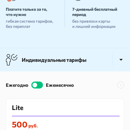
Блог
Платите только за то,
7-дневный бесплатный
что нужно
период
SEO продвижение
гибкая система тарифов,
без привязки карты
без переплат
и лишней информации
Попробовать бесплатно
Войти
Индивидуальные тарифы
Корпоративные тарифы
Ежегодно
Ежемесячно
Сэкономьте до 55%
на годовой подписке
Lite
500
руб.