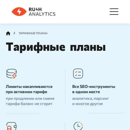
Меню
ТАРИФНЫЕ ПЛАНЫ
Тарифные ­ планы
Инструменты
FAQ
Лимиты накапливаются
Все SEO-инструменты
Цены
при активном тарифе
в одном месте
при продлении или смене
аналитика, парсинг
тарифа баланс не сгорит
и многое другое
О компании