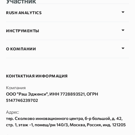
RUSH ANALYTICS
Партнёрская программа
ИНСТРУМЕНТЫ
Партнёрская программа для образовательных центров
Тарифные планы
Проверка позиции сайта
О КОМПАНИИ
Блог
AI Трекер
SEO Глоссарий
SERP монитор
Наша команда
Рейтинги сайтов
SERM
Вакансии
КОНТАКТНАЯ ИНФОРМАЦИЯ
SEO продвижение
Проверка индексации
Контакты
Компания
Руководство по API в сервисе Rush Analytics
Сбор Wordstat
ООО "Раш Эдженси", ИНН 7728893521, ОГРН
Политика конфиденциальности
Кластеризация
5147746239702
Пользовательское соглашение
Сбор поисковых подсказок
Адрес:
Согласие на обработку персональных данных
Частотности ключевых слов Google Adwords
тер. Сколково инновационного центра, б-р большой, д. 42,
стр. 1, этаж -1, помещ/рм 140/3
,
Москва
, Россия, инд.
121205
Согласие на получение рекламных и информационных
Текстовый анализатор
рассылок
Сайт аудит