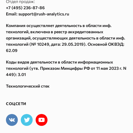
Отдел продаж:
Карта сайта
+7 (495) 236-87-86
Метасканер
Email: support@rush-analytics.ru
Поиск в Webarchive
Компания осуществляет деятельность в области инф.
Массовая проверка Whois
технологий, включена в реестр аккредитованных
Поиск спама в Webarchive
организаций, осуществляющих деятельность в области инф.
технологий (№ 10249, дата: 29.05.2019). Основной ОКВЭД:
Параметры ссылок
62.09
Спам в ссылках
Коды видов деятельности в области информационных
Восстановление из Webarchive
технологий (утв. Приказом Минцифры РФ от 11 мая 2023 г. N
449): 3.01
Технологический стек
СОЦСЕТИ