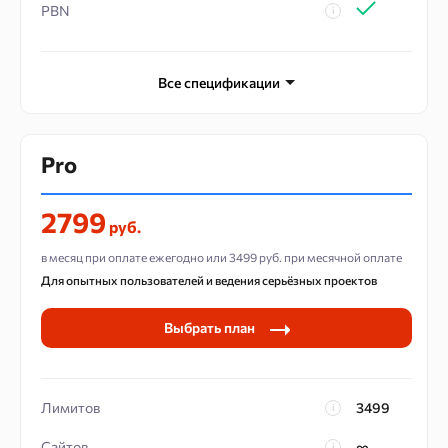
PBN
Поддержка
Все спецификации
Рассылка отчетов
API потоков
Pro
Дополнительных пользователей
2799
руб.
в месяц при оплате ежегодно или 3499 руб. при месячной оплате
Для опытных пользователей и ведения серьёзных проектов
Выбрать план
Лимитов
3499
Сайтов