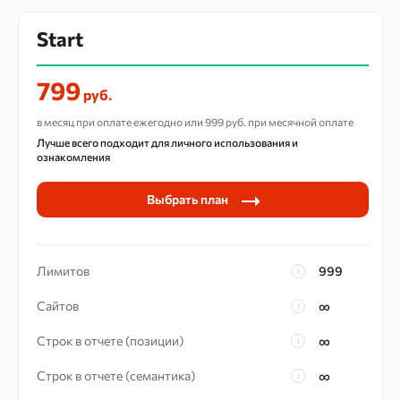
API потоков
Start
Дополнительных пользователей
799
руб.
в месяц при оплате ежегодно или 999 руб. при месячной оплате
Лучше всего подходит для
личного использования и
ознакомления
Выбрать план
Лимитов
999
Сайтов
Строк в отчете (позиции)
Строк в отчете (семантика)