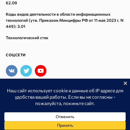
62.09
Спам в ссылках
Коды видов деятельности в области информационных
Восстановление из Webarchive
технологий (утв. Приказом Минцифры РФ от 11 мая 2023 г. N
449): 3.01
Технологический стек
СОЦСЕТИ
Мы принимаем
© Rush analytics, 2026