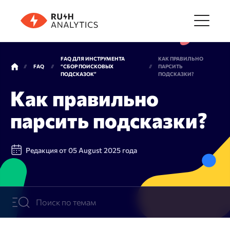
Меню
FAQ ДЛЯ ИНСТРУМЕНТА
КАК ПРАВИЛЬНО
FAQ
“СБОР ПОИСКОВЫХ
ПАРСИТЬ
ПОДСКАЗОК”
ПОДСКАЗКИ?
Инструменты
Как правильно
парсить подсказки?
FAQ
Редакция от 05 August 2025 года
Цены
О компании