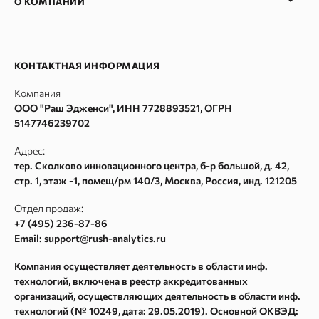
О КОМПАНИИ
Блог
AI Трекер
SEO Глоссарий
SERP монитор
Наша команда
Рейтинги сайтов
SERM
Вакансии
КОНТАКТНАЯ ИНФОРМАЦИЯ
SEO продвижение
Проверка индексации
Контакты
Компания
Руководство по API в сервисе Rush Analytics
Сбор Wordstat
ООО "Раш Эдженси", ИНН 7728893521, ОГРН
Политика конфиденциальности
Кластеризация
5147746239702
Пользовательское соглашение
Сбор поисковых подсказок
Адрес:
Согласие на обработку персональных данных
Частотности ключевых слов Google Adwords
тер. Сколково инновационного центра, б-р большой, д. 42,
стр. 1, этаж -1, помещ/рм 140/3
,
Москва
, Россия, инд.
121205
Согласие на получение рекламных и информационных
Текстовый анализатор
рассылок
Сайт аудит
Отдел продаж:
Карта сайта
+7 (495) 236-87-86
Метасканер
Email: support@rush-analytics.ru
Поиск в Webarchive
Компания осуществляет деятельность в области инф.
Массовая проверка Whois
технологий, включена в реестр аккредитованных
Поиск спама в Webarchive
организаций, осуществляющих деятельность в области инф.
технологий (№ 10249, дата: 29.05.2019). Основной ОКВЭД:
Параметры ссылок