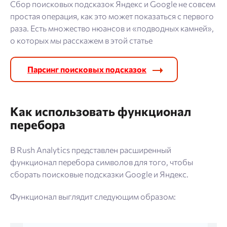
Блог
Cбор поисковых подсказок Яндекс и Google не совсем
простая операция, как это может показаться с первого
раза. Есть множество нюансов и «подводных камней»,
SEO продвижение
о которых мы расскажем в этой статье
Парсинг поисковых подсказок
Попробовать бесплатно
Войти
Как использовать функционал
перебора
В Rush Analytics представлен расширенный
функционал перебора символов для того, чтобы
сборать поисковые подсказки Google и Яндекс.
Функционал выглядит следующим образом: