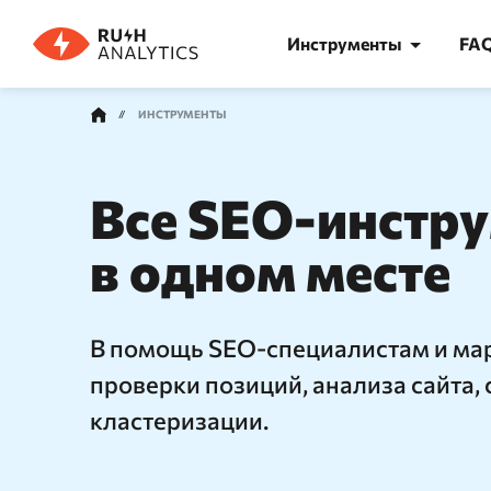
Инструменты
FA
ИНСТРУМЕНТЫ
КАТЕГОРИИ ИНСТРУМЕНТОВ
Все SEO-инстр
в одном месте
Анализ позиций
Семант
Точная проверка позиций в Яндекс
Феномена
В помощь SEO-специалистам и ма
и Google — только реальная выдача
проверки
поисковых систем
часа
проверки позиций, анализа сайта, 
кластеризации.
AI Трекер
Кластер