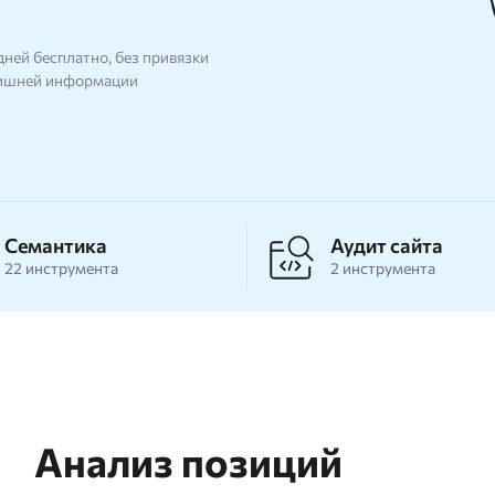
rdstat
Метасканер
дней бесплатно, без привязки
исковых подсказок
лишней информации
стотности ключевых слов
Adwords
ый анализатор
Семантика
Аудит сайта
22 инструмента
2 инструмента
Анализ позиций