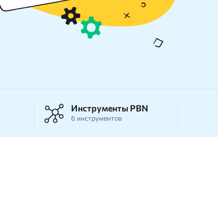
Массовая проверка Whois
Спам в ссылках
Параметры ссылок
Восстановление из
Webarchive
Поиск спама в Webarchive
Инструменты PBN
6 инструментов