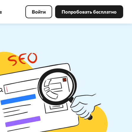
е
Войти
Попробовать бесплатно
Инструменты PBN
Найдите свободный домен по
ключевым словам с хорошей
ссылочной массой и восстановите
копию сайта в несколько кликов.
Поиск в Webarchive