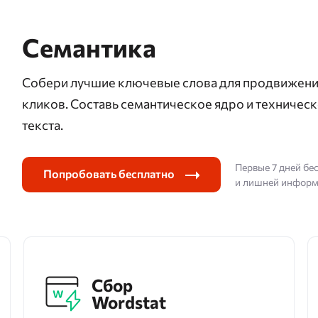
Семантика
Собери лучшие ключевые слова для продвижения 
кликов. Составь семантическое ядро и техническ
текста.
Первые 7 дней бе
Попробовать бесплатно
и лишней инфор
Сбор
Wordstat