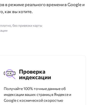
ов в режиме реального времени в Google и
о, как вы хотите.
сплатно, без привязки карты
мации
Проверка
индексации
Получайте 100% точные данные об
индексации ваших страниц в Яндексе и
Google с космической скоростью