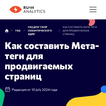
Меню
FAQ ДЛЯ “СБОР
КАК СОСТАВИТЬ МЕТА-ТЕГИ
FAQ
СЕМАНТИЧЕСКОГО
ДЛЯ ПРОДВИГАЕМЫХ
ЯДРА”
СТРАНИЦ
Инструменты
Как составить Мета-
теги для
FAQ
продвигаемых
страниц
Цены
О компании
Редакция от 10 July 2024 года