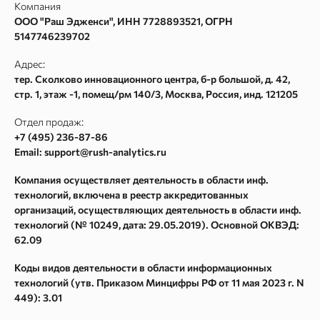
Компания
Руководство по API в сервисе Rush Analytics
Сбор Wordstat
ООО "Раш Эдженси", ИНН 7728893521, ОГРН
Политика конфиденциальности
Кластеризация
5147746239702
Пользовательское соглашение
Сбор поисковых подсказок
Адрес:
Согласие на обработку персональных данных
Частотности ключевых слов Google Adwords
тер. Сколково инновационного центра, б-р большой, д. 42,
стр. 1, этаж -1, помещ/рм 140/3
,
Москва
, Россия, инд.
121205
Согласие на получение рекламных и информационных
Текстовый анализатор
рассылок
Сайт аудит
Отдел продаж:
Карта сайта
+7 (495) 236-87-86
Метасканер
Email: support@rush-analytics.ru
Поиск в Webarchive
Компания осуществляет деятельность в области инф.
Массовая проверка Whois
технологий, включена в реестр аккредитованных
Поиск спама в Webarchive
организаций, осуществляющих деятельность в области инф.
технологий (№ 10249, дата: 29.05.2019). Основной ОКВЭД:
Параметры ссылок
62.09
Спам в ссылках
Коды видов деятельности в области информационных
Восстановление из Webarchive
технологий (утв. Приказом Минцифры РФ от 11 мая 2023 г. N
449): 3.01