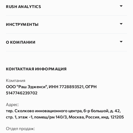
RUSH ANALYTICS
Партнёрская программа
ИНСТРУМЕНТЫ
Партнёрская программа для образовательных центров
Тарифные планы
Проверка позиции сайта
О КОМПАНИИ
Блог
AI Трекер
SEO Глоссарий
SERP монитор
Наша команда
Рейтинги сайтов
SERM
Вакансии
КОНТАКТНАЯ ИНФОРМАЦИЯ
SEO продвижение
Проверка индексации
Контакты
Компания
Руководство по API в сервисе Rush Analytics
Сбор Wordstat
ООО "Раш Эдженси", ИНН 7728893521, ОГРН
Политика конфиденциальности
Кластеризация
5147746239702
Пользовательское соглашение
Сбор поисковых подсказок
Адрес:
Согласие на обработку персональных данных
Частотности ключевых слов Google Adwords
тер. Сколково инновационного центра, б-р большой, д. 42,
стр. 1, этаж -1, помещ/рм 140/3
,
Москва
, Россия, инд.
121205
Согласие на получение рекламных и информационных
Текстовый анализатор
рассылок
Сайт аудит
Отдел продаж: