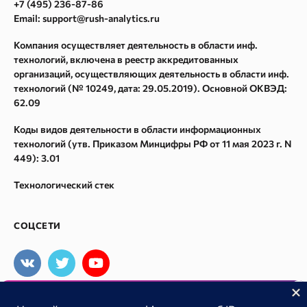
Карта сайта
+7 (495) 236-87-86
Метасканер
Email: support@rush-analytics.ru
Поиск в Webarchive
Компания осуществляет деятельность в области инф.
Массовая проверка Whois
технологий, включена в реестр аккредитованных
Поиск спама в Webarchive
организаций, осуществляющих деятельность в области инф.
технологий (№ 10249, дата: 29.05.2019). Основной ОКВЭД:
Параметры ссылок
62.09
Спам в ссылках
Коды видов деятельности в области информационных
Восстановление из Webarchive
технологий (утв. Приказом Минцифры РФ от 11 мая 2023 г. N
449): 3.01
Технологический стек
СОЦСЕТИ
Отслеживание бренда в