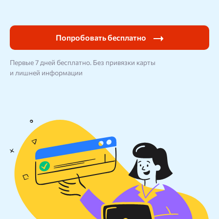
Блог
SEO продвижение
Попробовать бесплатно
Первые 7 дней бесплатно. Без привязки карты
Попробовать бесплатно
Войти
и лишней информации