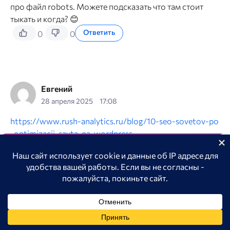
про файл robots. Можете подсказать что там стоит
тыкать и когда? 😊
Ответить
0
0
Евгений
28 апреля 2025
17:08
https://www.rush-analytics.ru/blog/10-seo-sovetov-po
-optimizacii-sayta-na-wordpress
Ответить
Отслеживание бренда в
0
1
нейросетях
Анализируйте видимость бренда, продукта в ChatGPT,
Алиса, Googe AI overview.
Попробовать AI Трекер