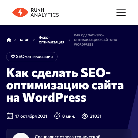
Меню
КАК СДЕЛАТЬ SEO-
👽 SEO-
БЛОГ
ОПТИМИЗАЦИЮ САЙТА НА
ОПТИМИЗАЦИЯ
WORDPRESS
Инструменты
👽 SEO-оптимизация
Как сделать SEO-
FAQ
оптимизацию сайта
на WordPress
Цены
17 октября 2021
8 мин.
21031
О компании
Специалист отдела технической