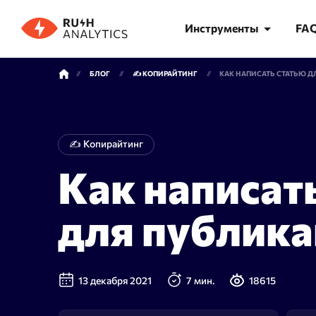
Инструменты
FA
БЛОГ
✍️ КОПИРАЙТИНГ
КАК НАПИСАТЬ СТАТЬЮ 
КАТЕГОРИИ ИНСТРУМЕНТОВ
✍️ Копирайтинг
Как написат
Анализ позиций
Семант
Точная проверка позиций в Яндекс
Феномена
для публик
и Google — только реальная выдача
проверки
поисковых систем
часа
13 декабря 2021
7 мин.
18615
AI Трекер
Кластер