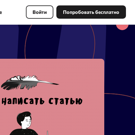
е
Войти
Попробовать бесплатно
Инструменты PBN
Найдите свободный домен по
ключевым словам с хорошей
ссылочной массой и восстановите
копию сайта в несколько кликов.
Поиск в Webarchive