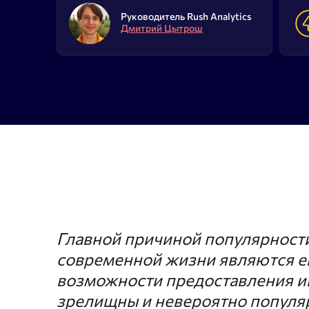
Проверка позиций сайта
Сбор Wo
Руководитель Rush Analytics
Дмитрий Цытрош
SERP монитор
Сбор по
SERM
Сбор ча
Google 
Проверка индексации
Текстов
Главной причиной популярности
современной жизни являются е
возможности предоставления 
зрелищны и невероятно популяр