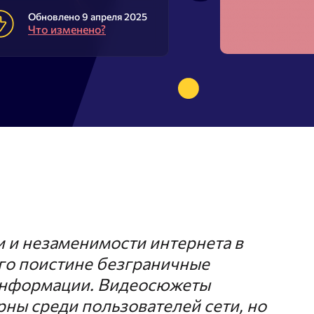
rdstat
Метасканер
Обновлено 9 апреля 2025
Что изменено?
исковых подсказок
стотности ключевых слов
Adwords
ый анализатор
 и незаменимости интернета в
го поистине безграничные
информации. Видеосюжеты
ны среди пользователей сети, но