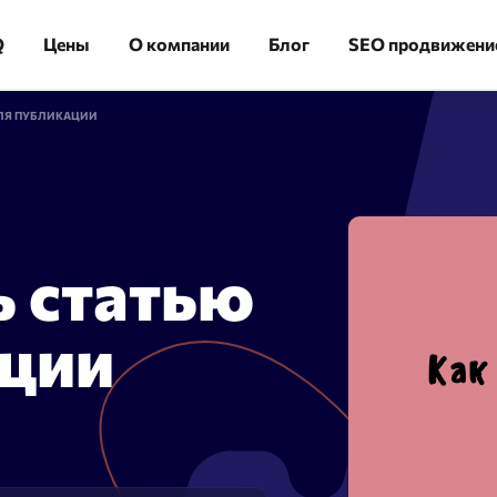
Q
Цены
О компании
Блог
SEO продвижени
ДЛЯ ПУБЛИКАЦИИ
ь статью
ика
Аудит сайта
льная скорость
Огромная экономия времени:
ации
 — 100000 URL в течение
сгруппируйте 10 000 ключевых
слов за 10 минут
изация
Сайт аудит