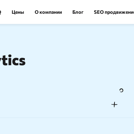
Q
Цены
О компании
Блог
SEO продвижени
tics
ика
Аудит сайта
льная скорость
Огромная экономия времени:
 — 100000 URL в течение
сгруппируйте 10 000 ключевых
слов за 10 минут
изация
Сайт аудит