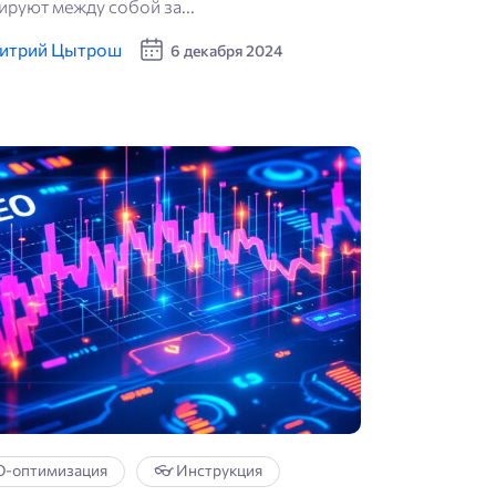
ируют между собой за...
✍️
итрий Цытрош
6 декабря 2024
Копира
🗝
Семант
📱
Социа
сети
🎤
Интер
🔗
Линкб
O-оптимизация
👓 Инструкция
🤖