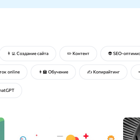
rdstat
Метасканер
исковых подсказок
стотности ключевых слов
Adwords
ый анализатор
👨‍💻 Создание сайта
✏️ Контент
👽 SEO-оптими
ток online
👩‍🏫 Обучение
✍️ Копирайтинг
ChatGPT