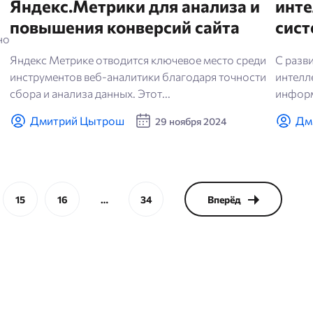
Яндекс.Метрики для анализа и
инте
повышения конверсий сайта
сист
но
Яндекс Метрике отводится ключевое место среди
С разв
инструментов веб-аналитики благодаря точности
интелл
сбора и анализа данных. Этот...
информ
Дмитрий Цытрош
Дм
29 ноября 2024
15
16
…
34
Вперёд