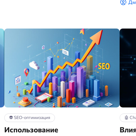
Дм
👽 SEO-оптимизация
🤖 Ch
Использование
Влия