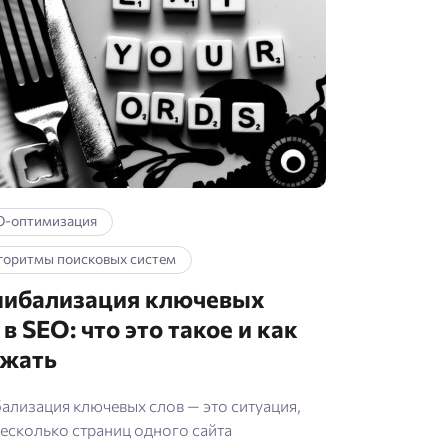
👽
SEO-
оптими
👓
Инстр
🔧
Алгор
O-оптимизация
поиск
горитмы поисковых систем
систем
нибализация ключевых
💰
 в SEO: что это такое и как
Зарабо
ежать
online
ализация ключевых слов — это ситуация,
👩‍🏫
несколько страниц одного сайта
Обуче