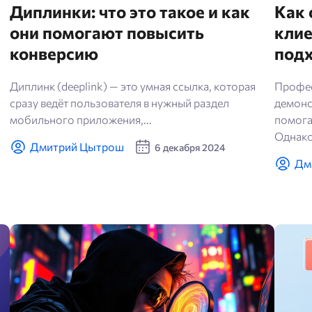
Диплинки: что это такое и как
Как 
они помогают повысить
клие
конверсию
под
Диплинк (deeplink) — это умная ссылка, которая
Профес
сразу ведёт пользователя в нужный раздел
демонс
мобильного приложения,...
помога
Однако
Дмитрий Цытрош
6 декабря 2024
Дм