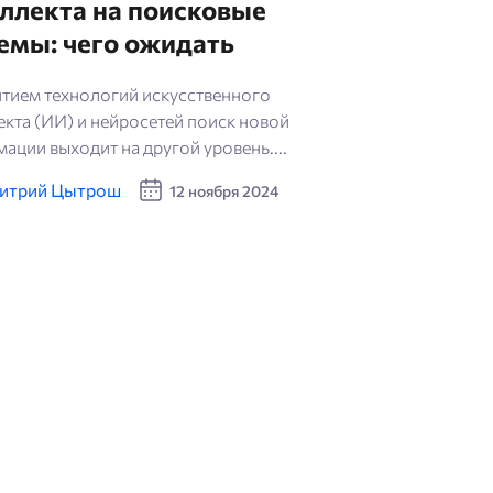
ллекта на поисковые
емы: чего ожидать
итием технологий искусственного
екта (ИИ) и нейросетей поиск новой
ации выходит на другой уровень....
итрий Цытрош
12 ноября 2024