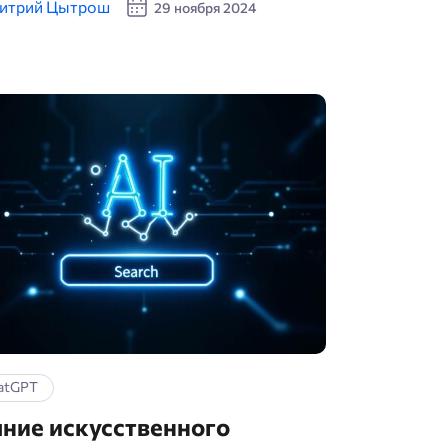
итрий Цытрош
29 ноября 2024
atGPT
ние искусственного