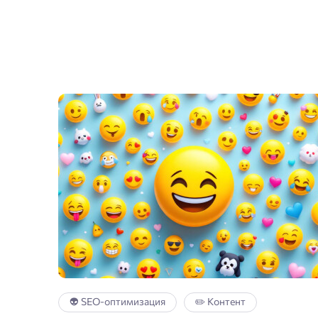
👽 SEO-оптимизация
✏️ Контент