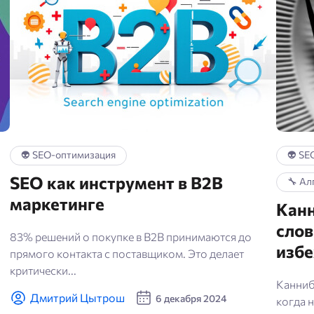
👽 SEO-оптимизация
👽 SE
SEO как инструмент в B2B
🔧 Ал
маркетинге
Кан
слов
83% решений о покупке в B2B принимаются до
изб
прямого контакта с поставщиком. Это делает
критически...
Канниб
Дмитрий Цытрош
6 декабря 2024
когда 