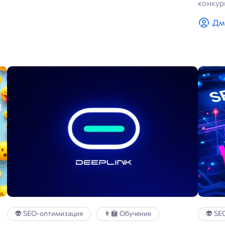
конкур
Дм
👽 SEO-оптимизация
👩‍🏫 Обучение
👽 SE