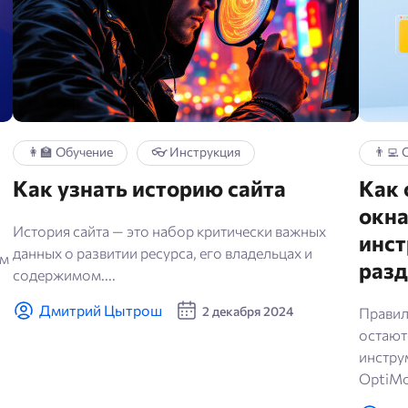
👩‍🏫 Обучение
👓 Инструкция
👨‍💻
Как узнать историю сайта
Как
окн
История сайта — это набор критически важных
инст
данных о развитии ресурса, его владельцах и
ом
разд
содержимом....
Дмитрий Цытрош
2 декабря 2024
Правил
остают
инстру
OptiMon