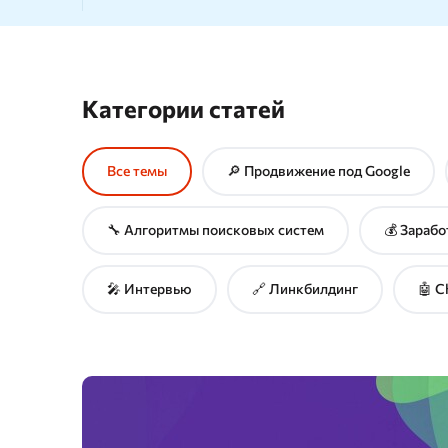
Проверка позиций сайта
Сбор Wo
SERP монитор
Сбор по
Категории статей
SERM
Сбор ча
Google 
Проверка индексации
Текстов
Все темы
🔎 Продвижение под Google
🔧 Алгоритмы поисковых систем
💰 Зарабо
🎤 Интервью
🔗 Линкбилдинг
🤖 