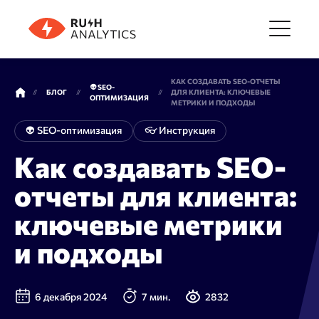
Меню
КАК СОЗДАВАТЬ SEO-ОТЧЕТЫ
👽 SEO-
БЛОГ
ДЛЯ КЛИЕНТА: КЛЮЧЕВЫЕ
ОПТИМИЗАЦИЯ
МЕТРИКИ И ПОДХОДЫ
Инструменты
👽 SEO-оптимизация
👓 Инструкция
Как создавать SEO-
FAQ
отчеты для клиента:
ключевые метрики
Цены
и подходы
О компании
6 декабря 2024
7 мин.
2832