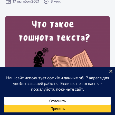
17 октября 2021
8 мин.
Отслеживание бренда в
нейросетях
Анализируйте видимость бренда, продукта в ChatGPT,
Алиса, Googe AI overview.
✏️ Контент
Попробовать AI Трекер
Что такое тошнота текста
Начинающие авторы часто сталкиваются с