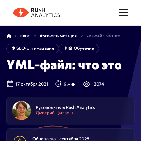
Меню
БЛОГ
👽 SEO-ОПТИМИЗАЦИЯ
YML-ФАЙЛ: ЧТО ЭТО
👽 SEO-оптимизация
👩‍🏫 Обучение
Инструменты
YML-файл: что это
FAQ
17 октября 2021
6 мин.
13074
Цены
Руководитель Rush Analytics
Дмитрий Цытрош
О компании
Обновлено 1 сентября 2025