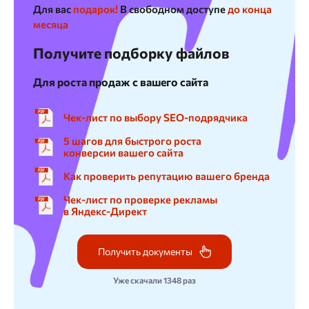
Для вас
подарок!
В свободном доступе
до конца
месяца
Получите подборку файлов
Для роста продаж с вашего сайта
Чек-лист по выбору SEO-подрядчика
5 шагов для быстрого роста
конверсии вашего сайта
Как проверить репутацию вашего бренда
Чек-лист по проверке рекламы
в Яндекс-Директ
Получить документы
Уже скачали 1348 раз