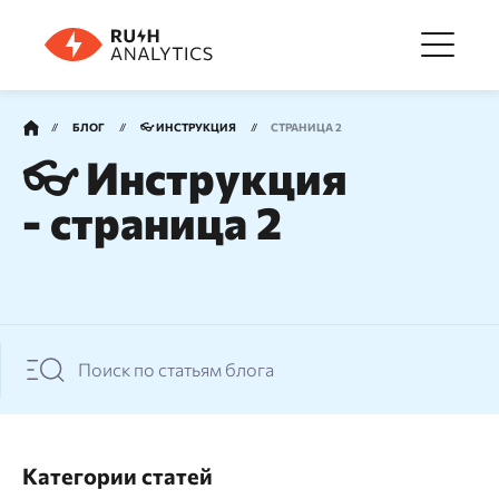
Меню
БЛОГ
👓 ИНСТРУКЦИЯ
СТРАНИЦА 2
👓 Инструкция
Инструменты
- страница 2
FAQ
Цены
О компании
Категории статей