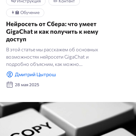
💰 Заработок online
👓 Инструкция
✏️ Контент
👩‍🏫 Обучение
👩‍🏫 Обучение
Нейросеть от Сбера: что умеет
GigaChat и как получить к нему
✍️ Копирайтинг
доступ
🗝 Семантика
В этой статье мы расскажем об основных
возможностях нейросети GigaChat и
подробно объясним, как можно...
📱 Социальные сети
Дмитрий Цытрош
🎤 Интервью
28 мая 2025
🔗 Линкбилдинг
🤖 ChatGPT