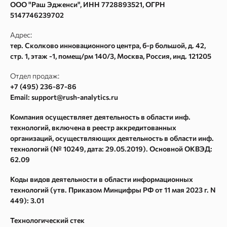
ООО "Раш Эдженси", ИНН 7728893521, ОГРН
Политика конфиденциальности
Кластеризация
5147746239702
Пользовательское соглашение
Сбор поисковых подсказок
Адрес:
Согласие на обработку персональных данных
Частотности ключевых слов Google Adwords
тер. Сколково инновационного центра, б-р большой, д. 42,
стр. 1, этаж -1, помещ/рм 140/3
,
Москва
, Россия, инд.
121205
Согласие на получение рекламных и информационных
Текстовый анализатор
рассылок
Сайт аудит
Отдел продаж:
Карта сайта
+7 (495) 236-87-86
Метасканер
Email: support@rush-analytics.ru
Поиск в Webarchive
Компания осуществляет деятельность в области инф.
Массовая проверка Whois
технологий, включена в реестр аккредитованных
Поиск спама в Webarchive
организаций, осуществляющих деятельность в области инф.
технологий (№ 10249, дата: 29.05.2019). Основной ОКВЭД:
Параметры ссылок
62.09
Спам в ссылках
Коды видов деятельности в области информационных
Восстановление из Webarchive
технологий (утв. Приказом Минцифры РФ от 11 мая 2023 г. N
449): 3.01
Технологический стек