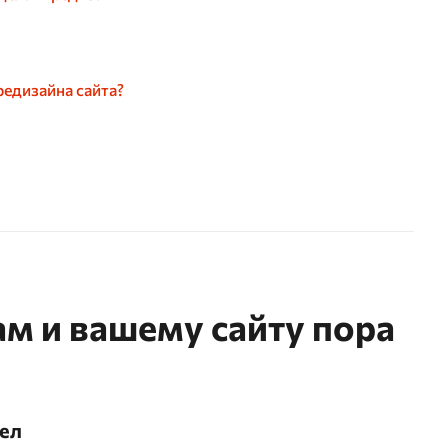
редизайна сайта?
ам и вашему сайту пора
рел