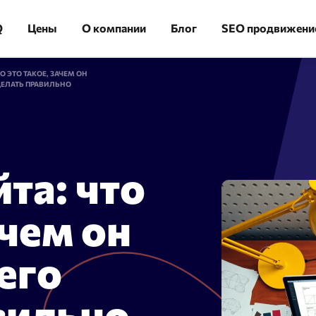
Q
Цены
О компании
Блог
SEO продвижени
О ЭТО ТАКОЕ, ЗАЧЕМ ОН
ДЕЛАТЬ ПРАВИЛЬНО
та: что
ика
Аудит сайта
льная скорость
Огромная экономия времени:
ачем он
 — 100000 URL в течение
сгруппируйте 10 000 ключевых
слов за 10 минут
его
вильно
изация
Сайт аудит