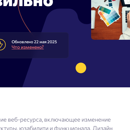
rdstat
Метасканер
исковых подсказок
стотности ключевых слов
Adwords
Обновлено 22 мая 2025
Что изменено?
ый анализатор
ние веб-ресурса, включающее изменение
уктуры, юзабилити и функционала. Дизайн