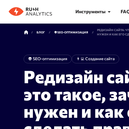
Инструменты
FA
РЕДИЗАЙН САЙТА: ЧТ
БЛОГ
👽 SEO-ОПТИМИЗАЦИЯ
НУЖЕН И КАК ЕГО С
КАТЕГОРИИ ИНСТРУМЕНТОВ
👽 SEO-оптимизация
👨‍💻 Создание сайта
Редизайн сай
Анализ позиций
Семант
Точная проверка позиций в Яндекс
Феномена
это такое, з
и Google — только реальная выдача
проверки
поисковых систем
часа
нужен и как 
сделать пра
AI Трекер
Кластер