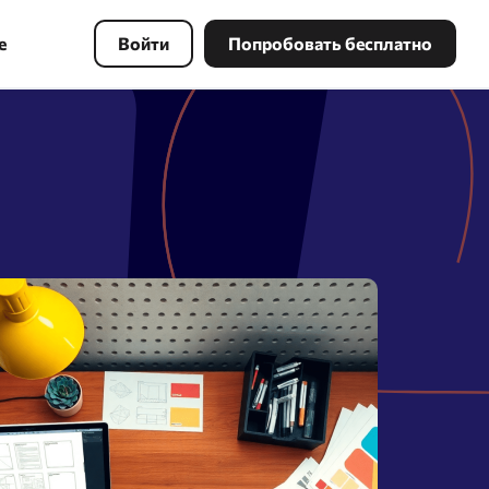
е
Войти
Попробовать бесплатно
Инструменты PBN
Найдите свободный домен по
ключевым словам с хорошей
ссылочной массой и восстановите
копию сайта в несколько кликов.
Поиск в Webarchive