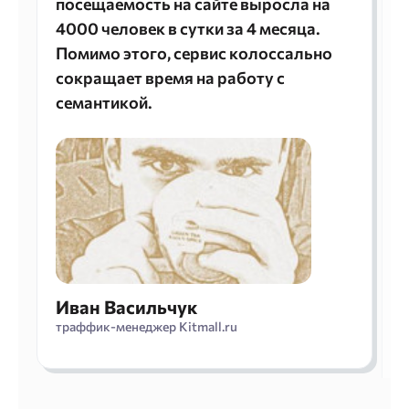
посещаемость на сайте выросла на
п
4000 человек в сутки за 4 месяца.
–
Помимо этого, сервис колоссально
сокращает время на работу с
семантикой.
R
Иван Васильчук
траффик-менеджер Kitmall.ru
С
K