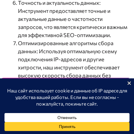
Точность и актуальность данных:
Инструмент предоставляет точные и
актуальные данные о частотности
запросов, что является критически важным
для эффективной SEO-оптимизации.
Оптимизированные алгоритмы сбора
данных: Используя оптимальную схему
подключения IP-адресов и другие
хитрости, наш инструмент обеспечивает
высокую скорость сбора данных без
необходимости использования прокси или
Отслеживание бренда в
решения капч.
нейросетях
Безопасность и сохранность данных: Все
Анализируйте видимость бренда, продукта в ChatGPT,
собранные данные хранятся в облаке,
Алиса, Googe AI overview.
обеспечивая их сохранность и доступность
Попробовать AI Трекер
в любое время.
Поддержка всех регионов Яндекса: