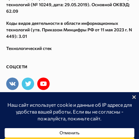
технологий (№ 10249, дата: 29.05.2019). Основной ОКВЭД:
Параметры ссылок
62.09
Спам в ссылках
Коды видов деятельности в области информационных
Восстановление из Webarchive
технологий (утв. Приказом Минцифры РФ от 11 мая 2023 г. N
449): 3.01
Технологический стек
СОЦСЕТИ
Мы принимаем