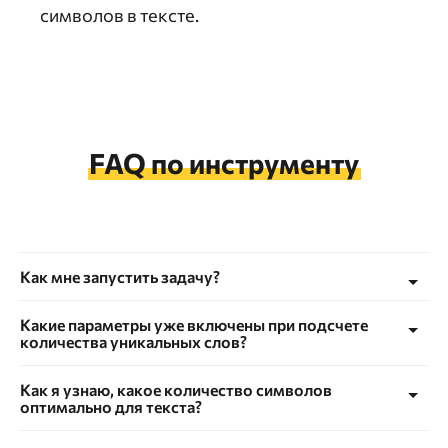
символов в тексте.
FAQ по инструменту
Как мне запустить задачу?
Если вам необходимо провести проверку
Какие параметры уже включены при подсчете
количества символов в тексте онлайн, сначала
количества уникальных слов?
создайте новую задачу в текстовом анализаторе
Инструмент анализирует количество символов в
(ТА). Введите название, добавьте URL вашей
Как я узнаю, какое количество символов
тексте онлайн с пробелами, вхождение
оптимально для текста?
страницы (если она уже существует на сайте),
ключевых фраз и главного ключа, а также
выберите устройство, поисковую систему,
Произвести онлайн-подсчет символов в тексте с