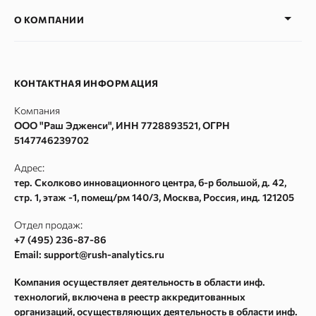
Тарифные планы
Проверка позиции сайта
О КОМПАНИИ
Блог
AI Трекер
SEO Глоссарий
SERP монитор
Наша команда
Рейтинги сайтов
SERM
Вакансии
КОНТАКТНАЯ ИНФОРМАЦИЯ
SEO продвижение
Проверка индексации
Контакты
Компания
Руководство по API в сервисе Rush Analytics
Сбор Wordstat
ООО "Раш Эдженси", ИНН 7728893521, ОГРН
Политика конфиденциальности
Кластеризация
5147746239702
Пользовательское соглашение
Сбор поисковых подсказок
Адрес:
Согласие на обработку персональных данных
Частотности ключевых слов Google Adwords
тер. Сколково инновационного центра, б-р большой, д. 42,
стр. 1, этаж -1, помещ/рм 140/3
,
Москва
, Россия, инд.
121205
Согласие на получение рекламных и информационных
Текстовый анализатор
рассылок
Сайт аудит
Отдел продаж:
Карта сайта
+7 (495) 236-87-86
Метасканер
Email: support@rush-analytics.ru
Поиск в Webarchive
Компания осуществляет деятельность в области инф.
Массовая проверка Whois
технологий, включена в реестр аккредитованных
Поиск спама в Webarchive
организаций, осуществляющих деятельность в области инф.