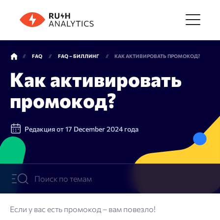
Меню
FAQ
FAQ – БИЛЛИНГ
КАК АКТИВИРОВАТЬ ПРОМОКОД?
Как активировать
Инструменты
промокод?
FAQ
Редакция от 17 December 2024 года
Цены
О компании
Если у вас есть промокод – вам повезло!