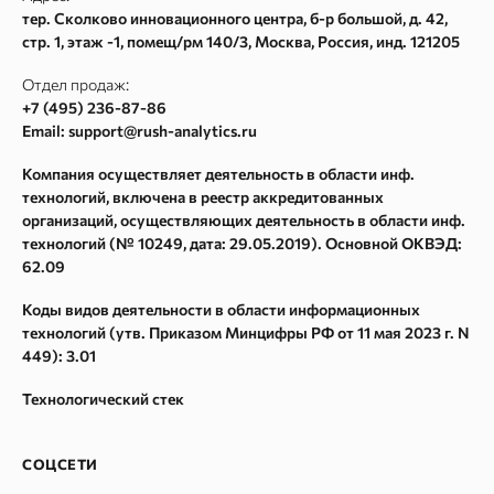
Согласие на обработку персональных данных
Частотности ключевых слов Google Adwords
тер. Сколково инновационного центра, б-р большой, д. 42,
стр. 1, этаж -1, помещ/рм 140/3
,
Москва
, Россия, инд.
121205
Согласие на получение рекламных и информационных
Текстовый анализатор
рассылок
Сайт аудит
Отдел продаж:
Карта сайта
+7 (495) 236-87-86
Метасканер
Email: support@rush-analytics.ru
Поиск в Webarchive
Компания осуществляет деятельность в области инф.
Массовая проверка Whois
технологий, включена в реестр аккредитованных
Поиск спама в Webarchive
организаций, осуществляющих деятельность в области инф.
технологий (№ 10249, дата: 29.05.2019). Основной ОКВЭД:
Параметры ссылок
62.09
Спам в ссылках
Коды видов деятельности в области информационных
Восстановление из Webarchive
технологий (утв. Приказом Минцифры РФ от 11 мая 2023 г. N
449): 3.01
Технологический стек
СОЦСЕТИ