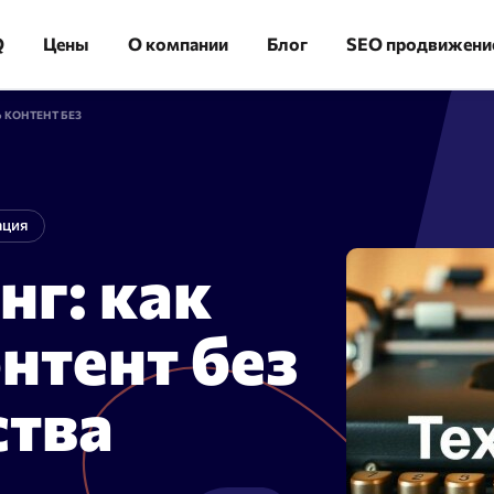
Q
Цены
О компании
Блог
SEO продвижени
 КОНТЕНТ БЕЗ
ация
нг: как
ика
Аудит сайта
льная скорость
Огромная экономия времени:
нтент без
 — 100000 URL в течение
сгруппируйте 10 000 ключевых
слов за 10 минут
ства
изация
Сайт аудит