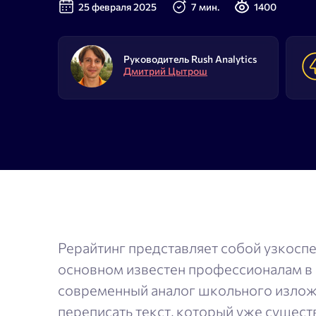
25 февраля 2025
7 мин.
1400
Проверка позиций сайта
Сбор Wo
SERP монитор
Сбор по
Руководитель Rush Analytics
Дмитрий Цытрош
SERM
Сбор ча
Google 
Проверка индексации
Текстов
Рерайтинг представляет собой узкосп
основном известен профессионалам в с
современный аналог школьного излож
переписать текст, который уже сущест