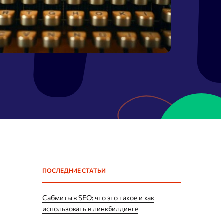
Массовая проверка Whois
Спам в ссылках
Параметры ссылок
Восстановление из
Webarchive
Поиск спама в Webarchive
ПОСЛЕДНИЕ СТАТЬИ
Сабмиты в SEO: что это такое и как
использовать в линкбилдинге