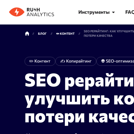
Инструменты
FA
SEO РЕРАЙТИНГ: КАК УЛУЧШИТЬ
БЛОГ
✏️ КОНТЕНТ
ПОТЕРИ КАЧЕСТВА
КАТЕГОРИИ ИНСТРУМЕНТОВ
✏️ Контент
✍️ Копирайтинг
👽 SEO-оптимиз
SEO рерайти
Анализ позиций
Семант
Точная проверка позиций в Яндекс
Феномена
улучшить ко
и Google — только реальная выдача
проверки
поисковых систем
часа
потери каче
AI Трекер
Кластер