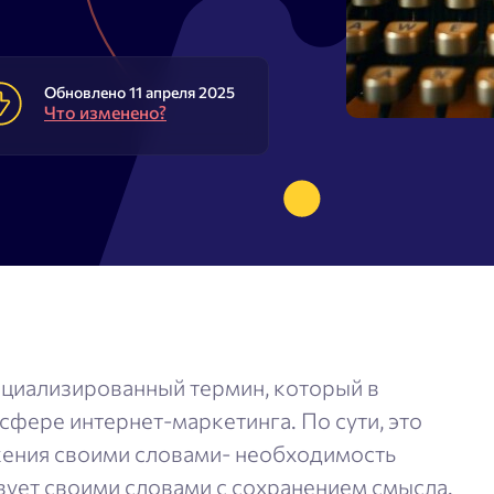
rdstat
Метасканер
исковых подсказок
Обновлено 11 апреля 2025
Что изменено?
стотности ключевых слов
Adwords
ый анализатор
ециализированный термин, который в
фере интернет-маркетинга. По сути, это
ения своими словами- необходимость
вует своими словами с сохранением смысла.