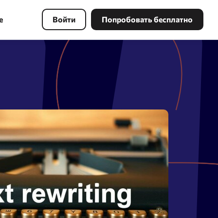
е
Войти
Попробовать бесплатно
Инструменты PBN
Найдите свободный домен по
ключевым словам с хорошей
ссылочной массой и восстановите
копию сайта в несколько кликов.
Поиск в Webarchive