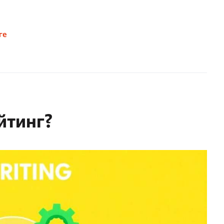
ге
йтинг?