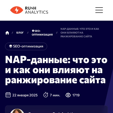
Меню
NAP-ДАННЫЕ: ЧТО ЭТО И КАК
👽 SEO-
БЛОГ
ОНИ ВЛИЯЮТ НА
ОПТИМИЗАЦИЯ
РАНЖИРОВАНИЕ САЙТА
Инструменты
👽 SEO-оптимизация
NAP-данные: что это
FAQ
и как они влияют на
ранжирование сайта
Цены
22 января 2025
7 мин.
1719
О компании