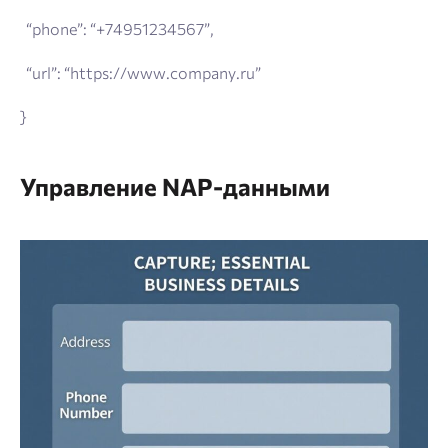
“phone”: “+74951234567”,
“url”: “https://www.company.ru”
}
Управление NAP-данными