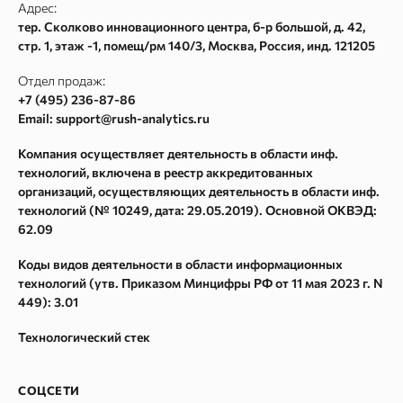
Адрес:
Согласие на обработку персональных данных
Частотности ключевых слов Google Adwords
тер. Сколково инновационного центра, б-р большой, д. 42,
стр. 1, этаж -1, помещ/рм 140/3
,
Москва
, Россия, инд.
121205
Согласие на получение рекламных и информационных
Текстовый анализатор
рассылок
Сайт аудит
Отдел продаж:
Карта сайта
+7 (495) 236-87-86
Метасканер
Email: support@rush-analytics.ru
Поиск в Webarchive
Компания осуществляет деятельность в области инф.
Массовая проверка Whois
технологий, включена в реестр аккредитованных
Поиск спама в Webarchive
организаций, осуществляющих деятельность в области инф.
технологий (№ 10249, дата: 29.05.2019). Основной ОКВЭД:
Параметры ссылок
62.09
Спам в ссылках
Коды видов деятельности в области информационных
Восстановление из Webarchive
технологий (утв. Приказом Минцифры РФ от 11 мая 2023 г. N
449): 3.01
Технологический стек
СОЦСЕТИ