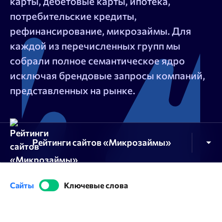
Блог
карты, дебетовые карты, ипотека,
потребительские кредиты,
рефинансирование, микрозаймы. Для
SEO продвижение
каждой из перечисленных групп мы
собрали полное семантическое ядро
Попробовать бесплатно
Войти
исключая брендовые запросы компаний,
представленных на рынке.
Рейтинги сайтов «Микрозаймы»
Рейтинги сайтов «Дебетовые карты»
Сайты
Ключевые слова
Рейтинги сайтов