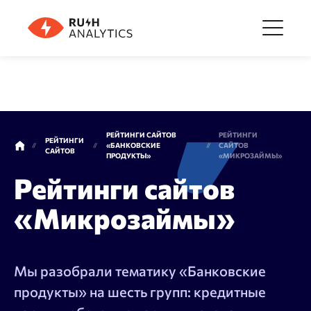
Меню
Инструменты
РЕЙТИНГИ САЙТОВ
РЕЙТИНГИ
РЕЙТИНГИ
«БАНКОВСКИЕ
САЙТОВ
САЙТОВ
ПРОДУКТЫ»
«МИКРОЗАЙМЫ»
FAQ
Рейтинги сайтов
«Микрозаймы»
Цены
О компании
Мы разобрали тематику «Банковские
продукты» на шесть групп: кредитные