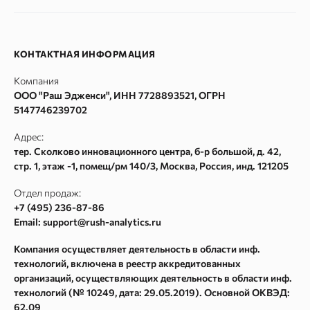
Блог
AI Трекер
SEO Глоссарий
SERP монитор
Наша команда
Рейтинги сайтов
SERM
Вакансии
КОНТАКТНАЯ ИНФОРМАЦИЯ
SEO продвижение
Проверка индексации
Контакты
Компания
Руководство по API в сервисе Rush Analytics
Сбор Wordstat
ООО "Раш Эдженси", ИНН 7728893521, ОГРН
Политика конфиденциальности
Кластеризация
5147746239702
Пользовательское соглашение
Сбор поисковых подсказок
Адрес:
Согласие на обработку персональных данных
Частотности ключевых слов Google Adwords
тер. Сколково инновационного центра, б-р большой, д. 42,
стр. 1, этаж -1, помещ/рм 140/3
,
Москва
, Россия, инд.
121205
Согласие на получение рекламных и информационных
Текстовый анализатор
рассылок
Сайт аудит
Отдел продаж:
Карта сайта
+7 (495) 236-87-86
Метасканер
Email: support@rush-analytics.ru
Поиск в Webarchive
Компания осуществляет деятельность в области инф.
Массовая проверка Whois
технологий, включена в реестр аккредитованных
Поиск спама в Webarchive
организаций, осуществляющих деятельность в области инф.
технологий (№ 10249, дата: 29.05.2019). Основной ОКВЭД:
Параметры ссылок
62.09