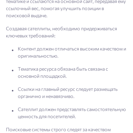
Блог
тематике и ссылаются на основной сайт, передавая ему
ссылочный вес, помогая улучшить позиции в
поисковой выдаче.
SEO продвижение
Создавая сателлиты, необходимо придерживаться
ключевых требований:
Попробовать бесплатно
Войти
Контент должен отличаться высоким качеством и
оригинальностью.
Тематика ресурса обязана быть связана с
основной площадкой.
Ссылки на главный ресурс следует размещать
органично и ненавязчиво.
Сателлит должен представлять самостоятельную
ценность для посетителей.
Поисковые системы строго следят за качеством