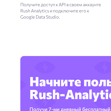
Получите доступ к API в своем аккаунте
Rush Analytics и подключите его к
Google Data Studio.
Начните пол
Rush-Analyti
Получи 7-ми дневный бесплатный 