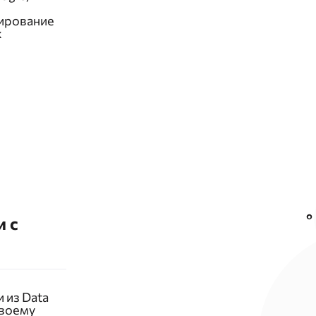
жирование
х
и с
 из Data
своему