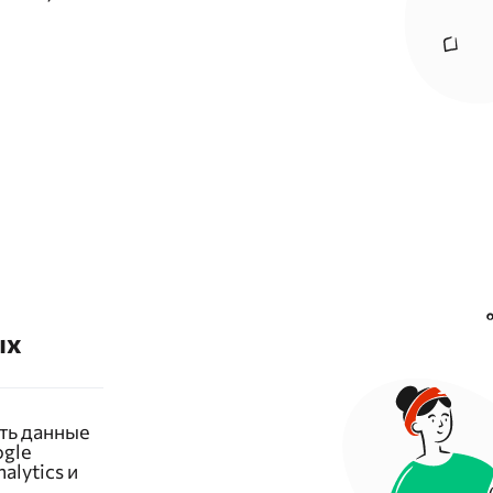
ых
ять данные
ogle
alytics и