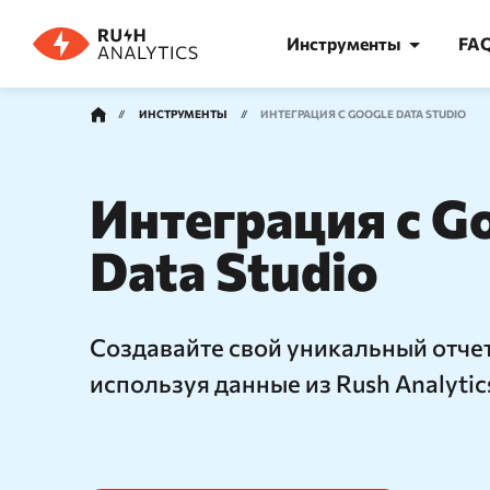
Инструменты
FA
ИНСТРУМЕНТЫ
ИНТЕГРАЦИЯ С GOOGLE DATA STUDIO
КАТЕГОРИИ ИНСТРУМЕНТОВ
Интеграция с G
Data Studio
Анализ позиций
Семант
Точная проверка позиций в Яндекс
Феномена
Создавайте свой уникальный отчет
и Google — только реальная выдача
проверки
поисковых систем
часа
используя данные из Rush Analytics
AI Трекер
Кластер