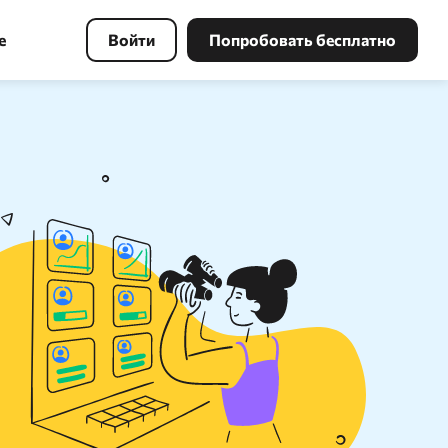
е
Войти
Попробовать бесплатно
Инструменты PBN
Найдите свободный домен по
ключевым словам с хорошей
ссылочной массой и восстановите
копию сайта в несколько кликов.
Поиск в Webarchive