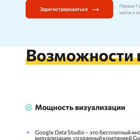
Первые 7 
Проверка позиций сайта
Сбор Wo
Зарегистрироваться
карты и 
SERP монитор
Сбор по
SERM
Сбор ча
Google 
Проверка индексации
Возможности 
Текстов
Мощность визуализации
Google Data Studio – это бесплатный и
визуализации, созданный компанией Go