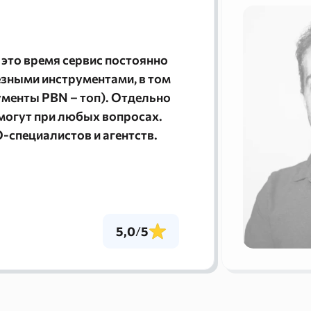
а это время сервис постоянно
зными инструментами, в том
ументы PBN – топ). Отдельно
могут при любых вопросах.
-специалистов и агентств.
5,0
/
5