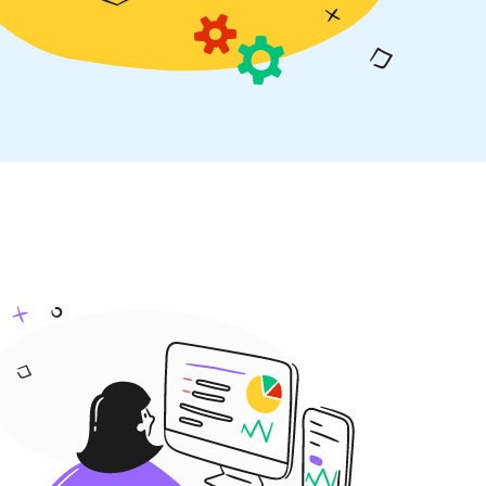
Массовая проверка Whois
Спам в ссылках
Параметры ссылок
Восстановление из
Webarchive
Поиск спама в Webarchive