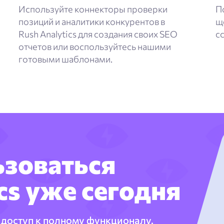
Используйте коннекторы проверки
П
позиций и аналитики конкурентов в
щ
Rush Analytics для создания своих SEO
с
отчетов или воспользуйтесь нашими
готовыми шаблонами.
ьзоваться
cs уже сегодня
доступ к полному функционалу.