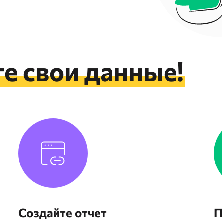
е свои данные!
Создайте отчет
П